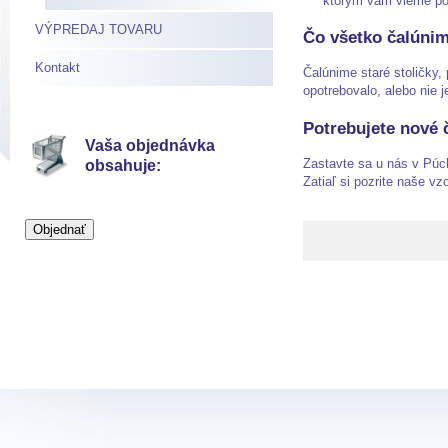
ktorým vám vieme por
VÝPREDAJ TOVARU
Čo všetko čalúni
Kontakt
Čalúnime staré stoličky,
opotrebovalo, alebo nie j
Potrebujete nové 
Vaša objednávka
Zastavte sa u nás v Púc
obsahuje:
Zatiaľ si pozrite naše vz