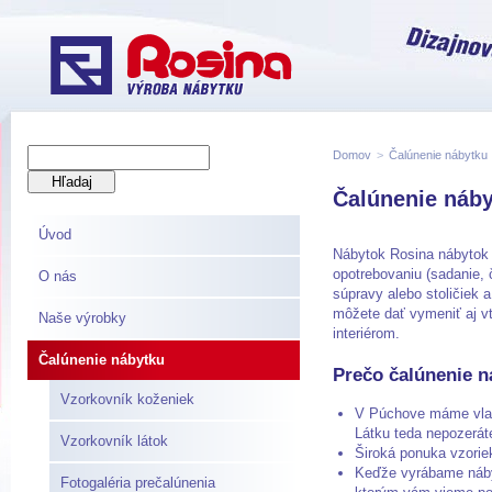
Domov
>
Čalúnenie nábytku
Čalúnenie nábyt
Úvod
Nábytok Rosina nábytok 
opotrebovaniu (sadanie, 
O nás
súpravy alebo stoličiek 
môžete dať vymeniť aj vt
Naše výrobky
interiérom.
Čalúnenie nábytku
Prečo čalúnenie n
Vzorkovník koženiek
V Púchove máme vlast
Látku teda nepozeráte
Vzorkovník látok
Široká ponuka vzorie
Keďže vyrábame náby
Fotogaléria prečalúnenia