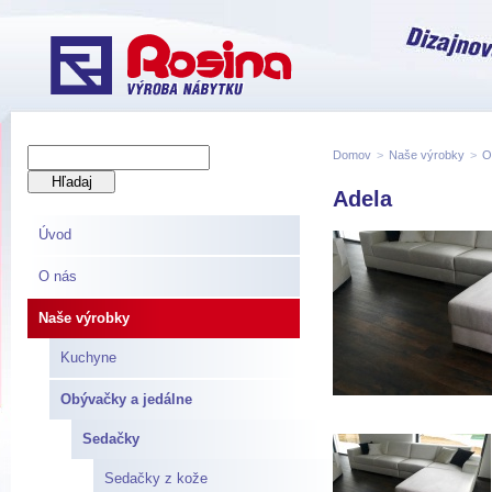
Domov
>
Naše výrobky
>
O
Adela
Úvod
O nás
Naše výrobky
Kuchyne
Obývačky a jedálne
Sedačky
Sedačky z kože