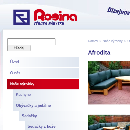
Domov
>
Naše výrobky
>
O
Afrodita
Úvod
O nás
Naše výrobky
Kuchyne
Obývačky a jedálne
Sedačky
Sedačky z kože