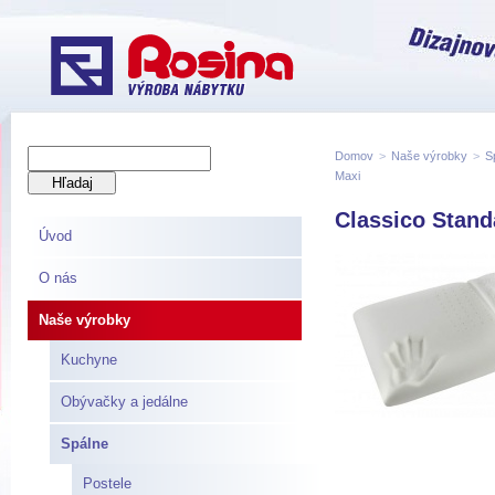
Domov
>
Naše výrobky
>
S
Maxi
Classico Stand
Úvod
O nás
Naše výrobky
Kuchyne
Obývačky a jedálne
Spálne
Postele