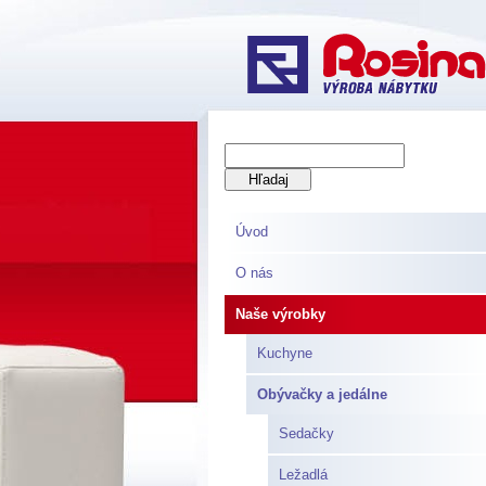
Úvod
O nás
Naše výrobky
Kuchyne
Obývačky a jedálne
Sedačky
Ležadlá