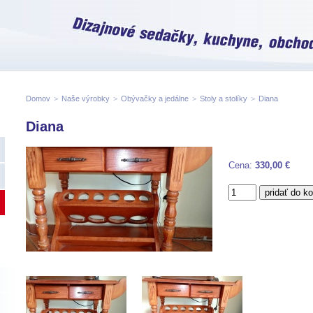
Domov
>
Naše výrobky
>
Obývačky a jedálne
>
Stoly a stolíky
>
Diana
Diana
Cena:
330,00 €