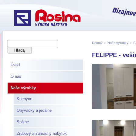
Domov
>
Naše výrobky
>
C
FELIPPE - veši
Úvod
O nás
Naše výrobky
Kuchyne
Obývačky a jedálne
Spálne
Zrubový a záhradný nábytok