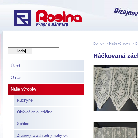
Domov
>
Naše výrobky
>
B
Háčkovaná zác
Úvod
O nás
Naše výrobky
Kuchyne
Obývačky a jedálne
Spálne
Zrubový a záhradný nábytok