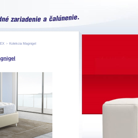
LEX
>
Kolekcia Magnigel
gnigel