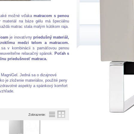
čo také možné vďaka
matracom s penou
ý materiál na báze gélu má špeciálnu
a každá matrac stala malým kútikom raja.
Foam
je inovatívny
priedušný materiál,
kroklímu medzi telom a matracom.
a sa v kombinácii s pamäťovou penou
 neuveriteľne relaxačný spánok.
Poťah s
lnu priedušnosť matraca.
 MagniGel. Jedná sa o dizajnové
ko je zloženie materiálov, použité peny
 zdravotné aspekty a spánkový komfort
 vzhľade.
Zobrazenie: