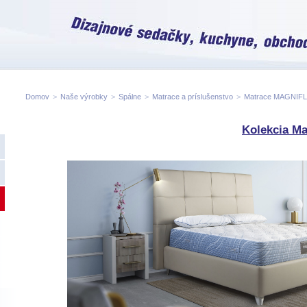
Domov
>
Naše výrobky
>
Spálne
>
Matrace a príslušenstvo
>
Matrace MAGNIF
Kolekcia Ma