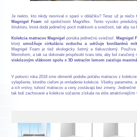
Je niekto, kto nikdy nesníval o spaní v obláčiku? Teraz už je nie
Magnigel Foam
od spoločnosti Magniflex. Tento vysoko priedušn
štruktúru, ktorá dodá jedinečný pocit mäkkosti a sviežosti, tak aby s
Kolekcia matracov Magnigel
ponúka jedinečnú sviežosť.
Magnigel 
ktorý
umožňuje cirkuláciu vzduchu a udržuje konštantnú mi
Magnigel Foam je tiež ekologicky šetrný a tlakuvzdorný. Použív
Memoform, a tak sa dokonale prispôsobí tvaru tela, aby bol zaručený
viskózovým vláknom spolu s 3D vetracím lemom zaisťuje maximá
V polovici roka 2018 sme obmenili podobu poťahu matracov z kolekcie
vylepšenie, ktorého cieľom je omladenie kolekcie. Všetky parametre, a
a ich vrstvy, tuhosť matracov a ceny zostávajú bez zmeny. Jedinečné
tak boli zachované a kolekcie súčasne získala na ešte atraktívnejším