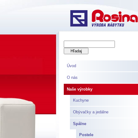
Úvod
O nás
Naše výrobky
Kuchyne
Obývačky a jedálne
Spálne
Postele