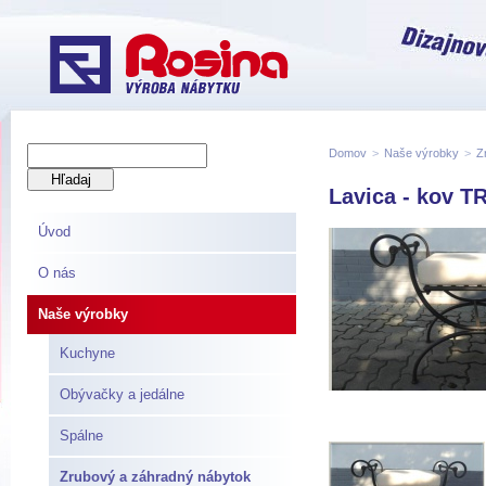
Domov
>
Naše výrobky
>
Z
Lavica - kov T
Úvod
O nás
Naše výrobky
Kuchyne
Obývačky a jedálne
Spálne
Zrubový a záhradný nábytok