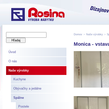
Domov
>
Naše výrobky
>
S
Monica - vstav
Úvod
O nás
Naše výrobky
Kuchyne
Obývačky a jedálne
Spálne
Postele