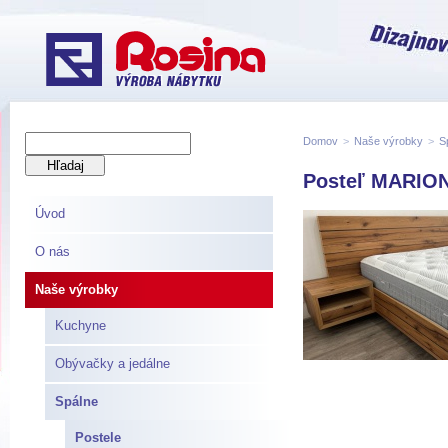
Domov
>
Naše výrobky
>
S
Posteľ MARIO
Úvod
O nás
Naše výrobky
Kuchyne
Obývačky a jedálne
Spálne
Postele