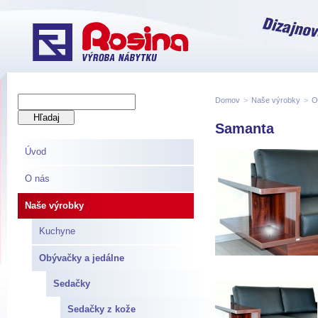
Domov
>
Naše výrobky
>
O
Samanta
Úvod
O nás
Naše výrobky
Kuchyne
Obývačky a jedálne
Sedačky
Sedačky z kože