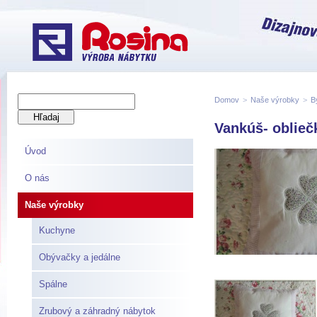
Domov
>
Naše výrobky
>
B
Vankúš- obliečk
Úvod
O nás
Naše výrobky
Kuchyne
Obývačky a jedálne
Spálne
Zrubový a záhradný nábytok