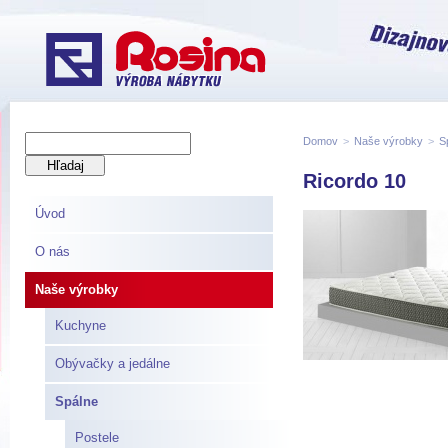
Domov
>
Naše výrobky
>
S
Ricordo 10
Úvod
O nás
Naše výrobky
Kuchyne
Obývačky a jedálne
Spálne
Postele