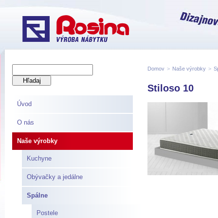
Domov
>
Naše výrobky
>
S
Stiloso 10
Úvod
O nás
Naše výrobky
Kuchyne
Obývačky a jedálne
Spálne
Postele