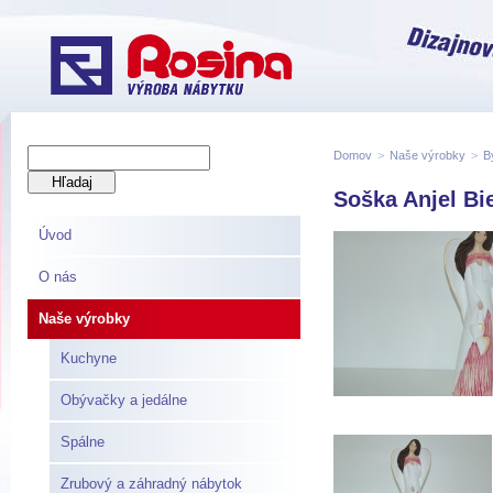
Domov
>
Naše výrobky
>
B
Soška Anjel Bi
Úvod
O nás
Naše výrobky
Kuchyne
Obývačky a jedálne
Spálne
Zrubový a záhradný nábytok