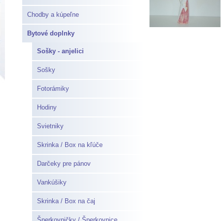
Chodby a kúpeľne
Bytové doplnky
Sošky - anjelici
Sošky
Fotorámiky
Hodiny
Svietniky
Skrinka / Box na kľúče
Darčeky pre pánov
Vankúšiky
Skrinka / Box na čaj
Šperkovničky / Šperkovnice