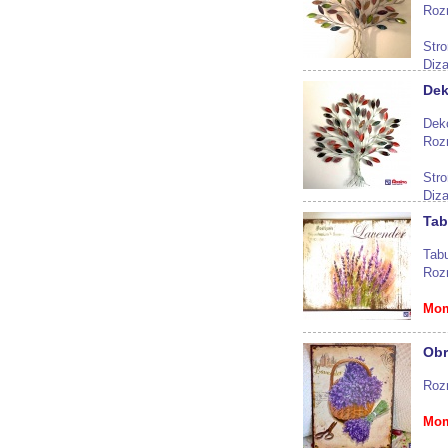
Roz
Stro
Diza
Dek
Mom
Dek
Roz
Stro
Diza
Tab
Mom
Tab
Roz
Mom
Obr
Roz
Mom