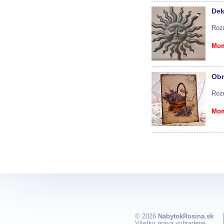
Dek
Roz
Mom
Obr
Roz
Mom
© 2026
NabytokRosina.sk
Všetky práva vyhradené.