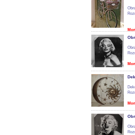
Obr
Roz
Mom
Obr
Obra
Roz
Mom
Dek
Dek
Roz
Mom
Obr
Obra
Roz