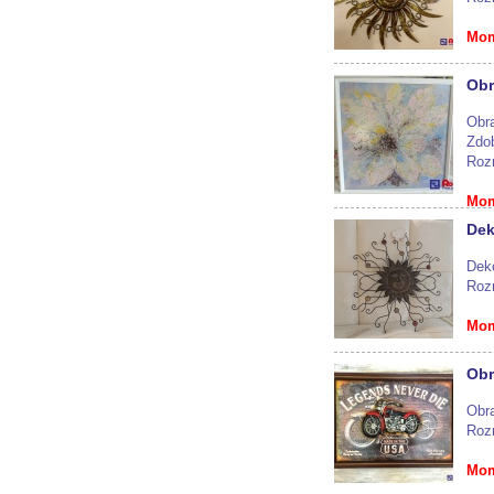
Mom
Obr
Obra
Zdob
Roz
Mom
Dek
Dek
Roz
Mom
Obr
Obr
Roz
Mom