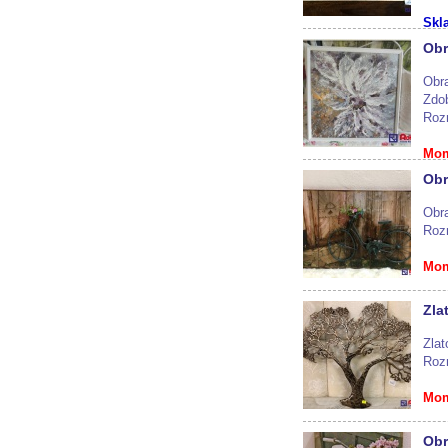
Skl
Obr
Obr
Zdob
Roz
Mom
Obr
Obr
Roz
Mom
Zla
Zlat
Rozm
Mom
Obr