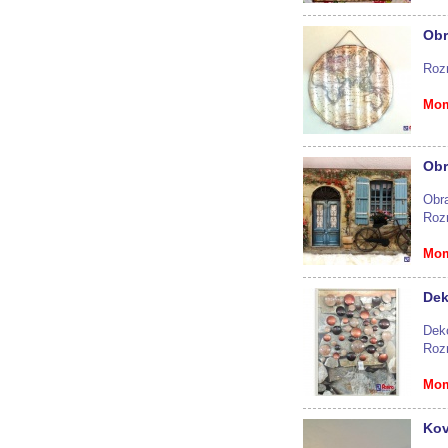
Obr
Roz
Mom
Obr
Obr
Roz
Mom
Dek
Dek
Roz
Mom
Kov