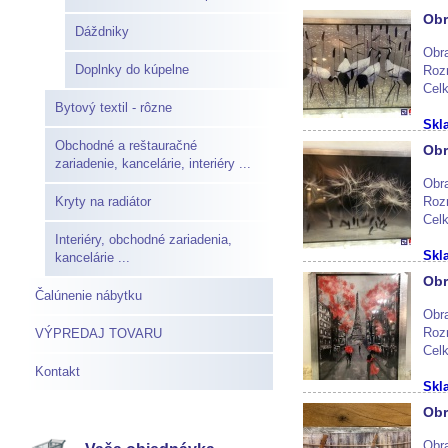
Skl
Obr
Dáždniky
Obra
Doplnky do kúpelne
Roz
Cel
Bytový textil - rôzne
Skl
Obchodné a reštauračné
Obr
zariadenie, kancelárie, interiéry ...
Obr
Kryty na radiátor
Roz
Cel
Interiéry, obchodné zariadenia,
Skl
kancelárie ...
Obr
Čalúnenie nábytku
Obra
Roz
VÝPREDAJ TOVARU
Cel
Kontakt
Skl
Obr
Obra