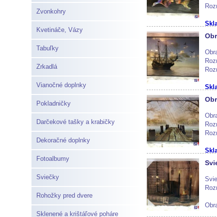
Roz
Zvonkohry
Skl
Kvetináče, Vázy
Obr
Tabuľky
Obr
Roz
Zrkadlá
Roz
Vianočné doplnky
Skl
Obr
Pokladničky
Obr
Darčekové tašky a krabičky
Roz
Roz
Dekoračné doplnky
Skl
Fotoalbumy
Svi
Sviečky
Svie
Roz
Rohožky pred dvere
Obra
Sklenené a krištáľové poháre