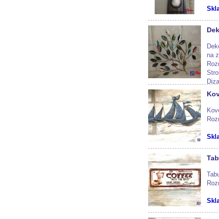
Skl
Dek
Dek
na z
Rozm
Stro
Diza
Kov
Skl
Kov
Roz
Skl
Tab
Tab
Roz
Skl