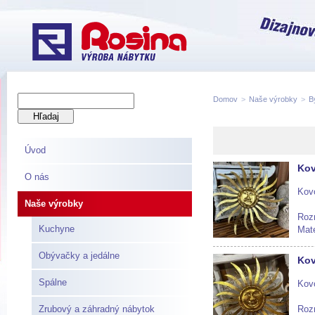
Domov
>
Naše výrobky
>
B
Úvod
Kov
O nás
Kovo
Naše výrobky
Roz
Kuchyne
Mate
Skl
Obývačky a jedálne
Kov
Spálne
Kov
Zrubový a záhradný nábytok
Roz