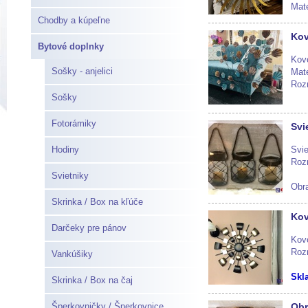
Mate
Chodby a kúpeľne
Skl
Kov
Bytové doplnky
Kov
Sošky - anjelici
Mate
Rozm
Sošky
Skl
Fotorámiky
Svi
Hodiny
Svie
Roz
Svietniky
Obra
Skrinka / Box na kľúče
Skl
Kov
Darčeky pre pánov
Kovo
Roz
Vankúšiky
Skl
Skrinka / Box na čaj
Šperkovničky / Šperkovnice
Obr