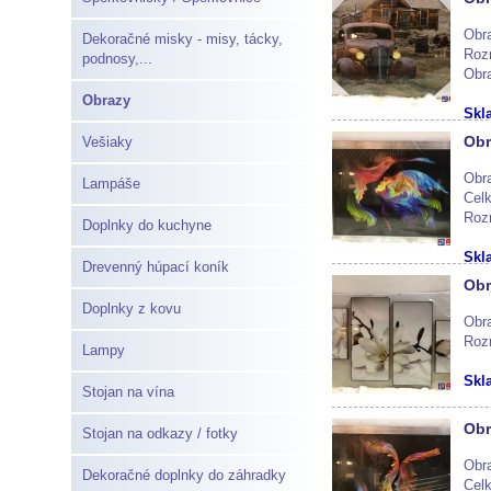
Obra
Dekoračné misky - misy, tácky,
Roz
podnosy,...
Obra
Obrazy
Skl
Obr
Vešiaky
Obra
Lampáše
Cel
Roz
Doplnky do kuchyne
Skl
Drevenný húpací koník
Obr
Doplnky z kovu
Obra
Roz
Lampy
Skl
Stojan na vína
Obr
Stojan na odkazy / fotky
Obr
Dekoračné doplnky do záhradky
Cel