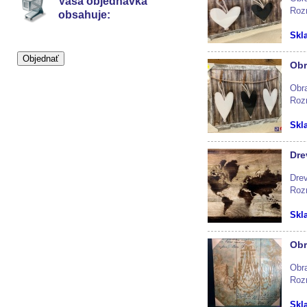
Vaša objednávka
Roz
obsahuje:
Skl
Obr
Obr
Roz
Skl
Dre
Dre
Roz
Skl
Obr
Obr
Roz
Skl