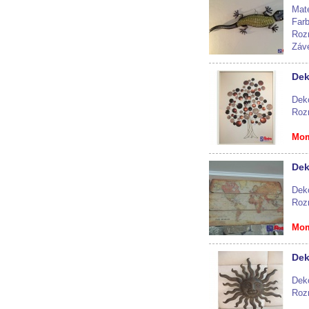
Mate
Farb
Roz
Záv
Mom
Dek
Dek
Roz
Mom
Dek
Dek
Roz
Mom
Dek
Dek
Roz