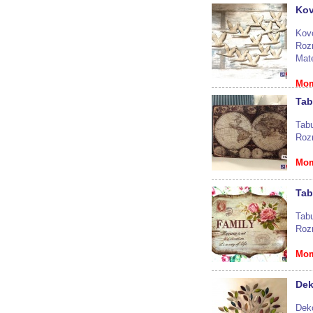
Kov
Kov
Roz
Mate
Mom
Tab
Tab
Roz
Mom
Tab
Tab
Roz
Mom
Dek
Dek