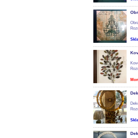
Obr
Obra
Roz
Skl
Kov
Kov
Roz
Mom
Dek
Dek
Roz
Skl
Dek