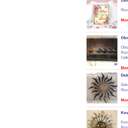
Obr
Roz
Mom
Obr
Obr
Roz
Cel
Mom
Dek
Dek
Roz
Mom
Kov
Kovo
Roz