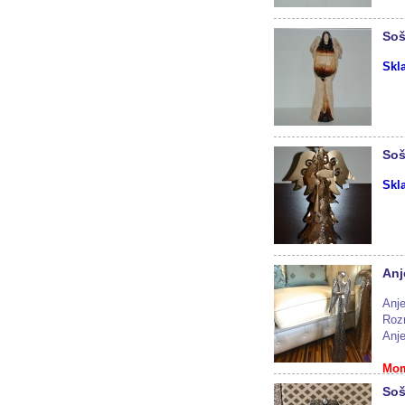
Soš
Skl
Soš
Skl
Anj
Anj
Roz
Anje
Mom
Soš