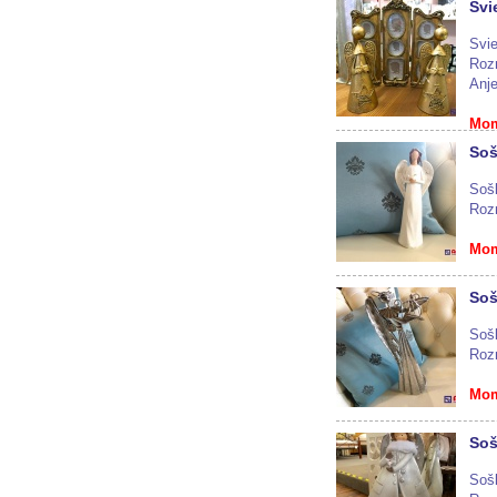
Svi
Svie
Roz
Anje
Mom
Soš
Sošk
Roz
Mom
Soš
Sošk
Roz
Mom
Soš
Sošk