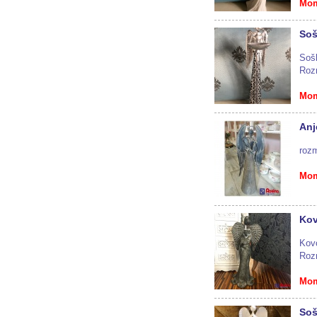
Mom
Soš
Sošk
Roz
Mom
Anj
roz
Mom
Kov
Kovo
Roz
Mom
Soš