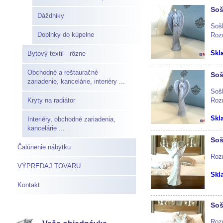
Soš
Dáždniky
Sošk
Doplnky do kúpelne
Roz
Skl
Bytový textil - rôzne
Obchodné a reštauračné
Soš
zariadenie, kancelárie, interiéry ...
Sošk
Kryty na radiátor
Roz
Skl
Interiéry, obchodné zariadenia,
kancelárie ...
Soš
Čalúnenie nábytku
Roz
VÝPREDAJ TOVARU
Skl
Kontakt
Soš
Roz