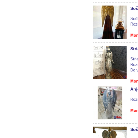
Soš
Sošk
Roz
Mom
Str
Stri
Roz
Do v
Mom
Anj
Roz
Mom
Soš