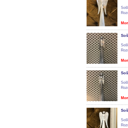
Sošk
Roz
Mom
Soš
Sošk
Roz
Mom
Soš
Sošk
Roz
Mom
Soš
Sošk
Roz