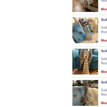
Roz
Mom
Soš
Sošk
Roz
Mom
Soš
Sošk
Roz
Mom
Soš
Sošk
Roz
Mom