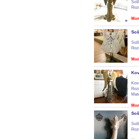
Sošk
Roz
Mom
Soš
Soš
Roz
Mom
Kov
Kovo
Roz
Mate
Mom
Soš
Sošk
Roz