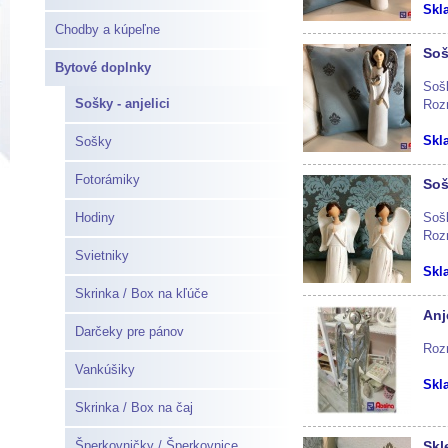
Skl
Chodby a kúpeľne
Soš
Bytové doplnky
Sošk
Sošky - anjelici
Roz
Skl
Sošky
Fotorámiky
Soš
Hodiny
Sošk
Roz
Svietniky
Skl
Skrinka / Box na kľúče
Anj
Darčeky pre pánov
Roz
Vankúšiky
Skl
Skrinka / Box na čaj
Šperkovničky / Šperkovnice
Skl