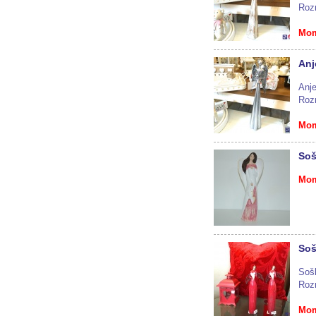
Roz
Mom
Anj
Anje
Roz
Mom
Soš
Mom
Soš
Sošk
Roz
Mom