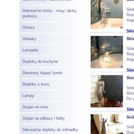
Skle
Dekoračné misky - misy, tácky,
Roz
podnosy,...
Anje
Obrazy
Skl
Skl
Vešiaky
Skle
Lampáše
Roz
Anje
Doplnky do kuchyne
Skl
Drevenný húpací koník
Str
Doplnky z kovu
Stri
Roz
Lampy
Do v
Stojan na vína
Skl
Soš
Stojan na odkazy / fotky
Sošk
Dekoračné doplnky do záhradky
Roz