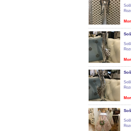
Soš
Roz
Mom
Soš
Sošk
Roz
Mom
Soš
Sošk
Roz
Mom
Soš
Soš
Roz