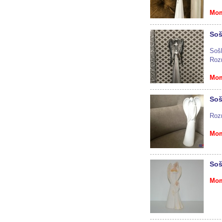
Mom
Soš
Sošk
Roz
Mom
Soš
Roz
Mom
Soš
Mom