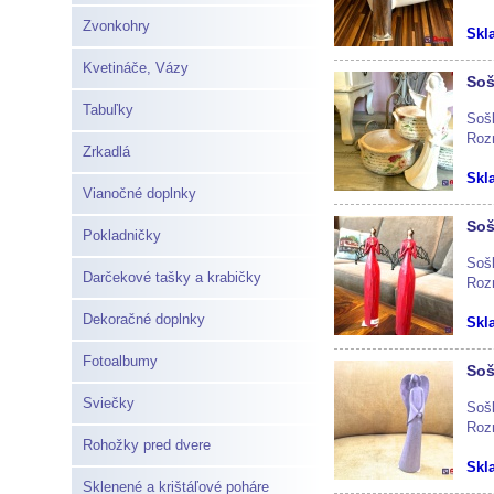
Zvonkohry
Skl
Kvetináče, Vázy
Soš
Tabuľky
Sošk
Roz
Zrkadlá
Skl
Vianočné doplnky
Soš
Pokladničky
Sošk
Darčekové tašky a krabičky
Roz
Dekoračné doplnky
Skl
Fotoalbumy
Soš
Sviečky
Sošk
Roz
Rohožky pred dvere
Skl
Sklenené a krištáľové poháre