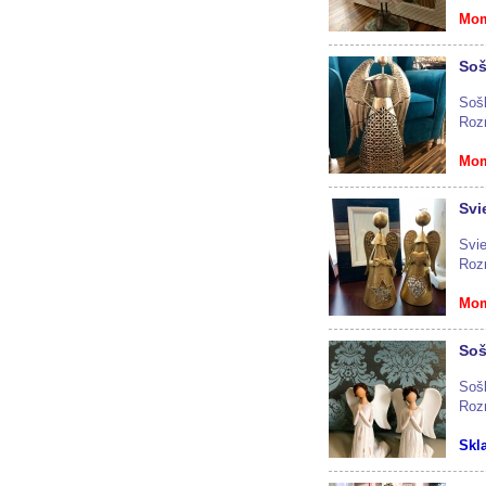
Mom
Soš
Sošk
Roz
Mom
Svi
Svie
Roz
Mom
Soš
Sošk
Roz
Skl