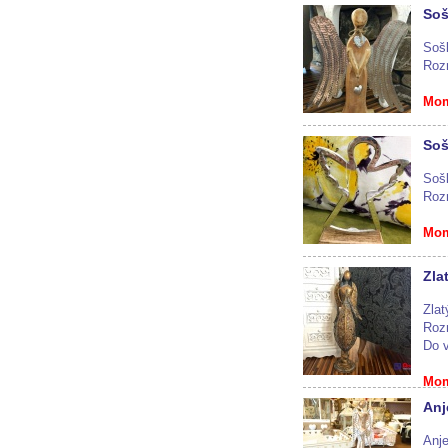
Soš
Soš
Roz
Mom
Soš
Sošk
Roz
Mom
Zla
Zlat
Roz
Do v
Mom
Anj
Anje