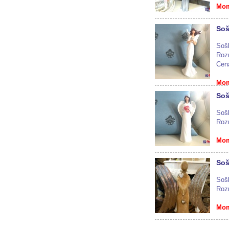
Mom
Soš
Sošk
Roz
Cen
Mom
Soš
Sošk
Roz
Mom
Soš
Soš
Roz
Mom