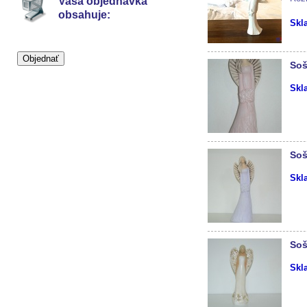
Vaša objednávka
obsahuje:
Skl
Soš
Skl
Soš
Skl
Soš
Skl