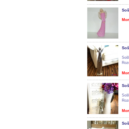
Soš
Mom
Soš
Sošk
Roz
Mom
Soš
Sošk
Roz
Mom
Soš