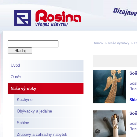
Domov
>
Naše výrobky
>
B
Úvod
Soš
O nás
Sošk
Naše výrobky
Roz
Kuchyne
Skl
Obývačky a jedálne
Soš
Spálne
Sošk
Roz
Zrubový a záhradný nábytok