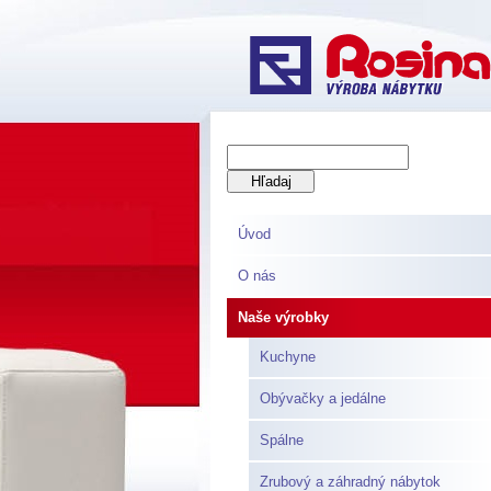
Úvod
O nás
Naše výrobky
Kuchyne
Obývačky a jedálne
Spálne
Zrubový a záhradný nábytok