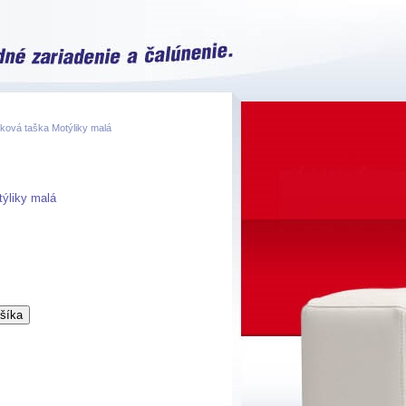
ková taška Motýliky malá
ýliky malá