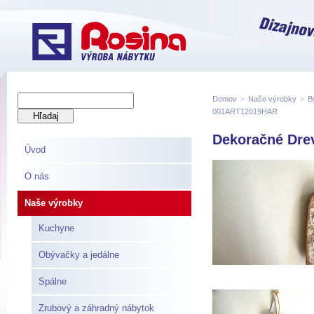
Domov
>
Naše výrobky
>
B
001ART12019HAR
Dekoračné Dre
Úvod
O nás
Naše výrobky
Kuchyne
Obývačky a jedálne
Spálne
Zrubový a záhradný nábytok