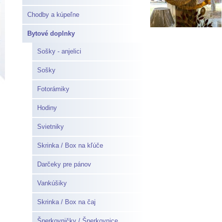
Chodby a kúpeľne
Bytové doplnky
Sošky - anjelici
Sošky
Fotorámiky
Hodiny
Svietniky
Skrinka / Box na kľúče
Darčeky pre pánov
Vankúšiky
Skrinka / Box na čaj
Šperkovničky / Šperkovnice