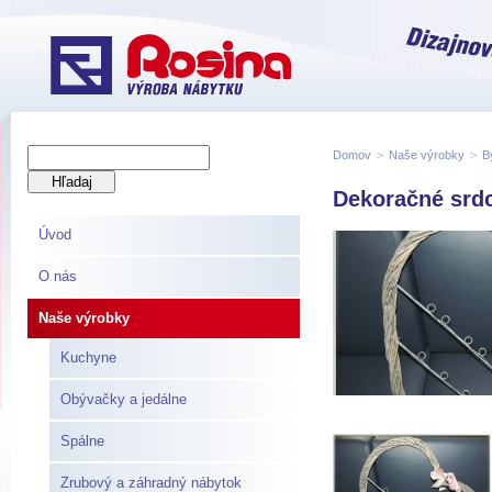
Domov
>
Naše výrobky
>
B
Dekoračné srd
Úvod
O nás
Naše výrobky
Kuchyne
Obývačky a jedálne
Spálne
Zrubový a záhradný nábytok