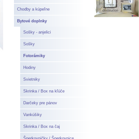
Chodby a kúpeľne
Bytové doplnky
Sošky - anjelici
Sošky
Fotorámiky
Hodiny
Svietniky
Skrinka / Box na kľúče
Darčeky pre pánov
Vankúšiky
Skrinka / Box na čaj
Šperkovničky / Šperkovnice