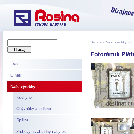
Domov
>
Naše výrobky
>
B
Fotorámik Plát
Úvod
O nás
Naše výrobky
Kuchyne
Obývačky a jedálne
Spálne
Zrubový a záhradný nábytok