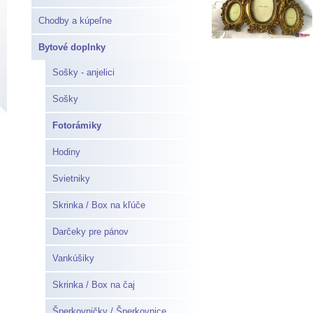
Chodby a kúpeľne
Bytové doplnky
Sošky - anjelici
Sošky
Fotorámiky
Hodiny
Svietniky
Skrinka / Box na kľúče
Darčeky pre pánov
Vankúšiky
Skrinka / Box na čaj
Šperkovničky / Šperkovnice