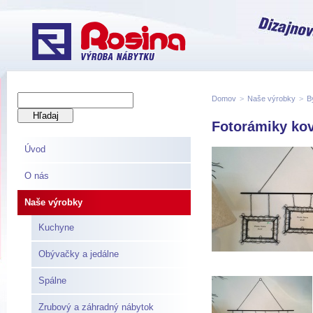
Domov
>
Naše výrobky
>
B
Fotorámiky ko
Úvod
O nás
Naše výrobky
Kuchyne
Obývačky a jedálne
Spálne
Zrubový a záhradný nábytok