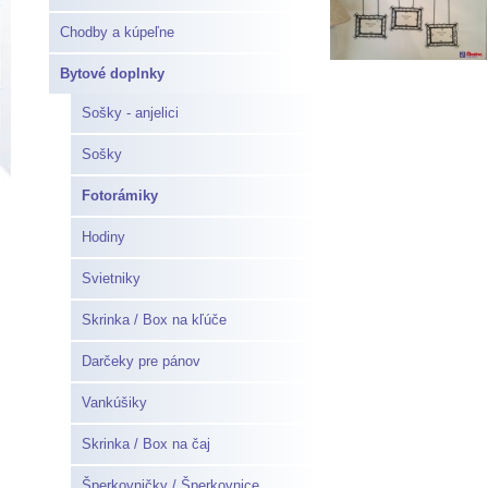
Chodby a kúpeľne
Bytové doplnky
Sošky - anjelici
Sošky
Fotorámiky
Hodiny
Svietniky
Skrinka / Box na kľúče
Darčeky pre pánov
Vankúšiky
Skrinka / Box na čaj
Šperkovničky / Šperkovnice