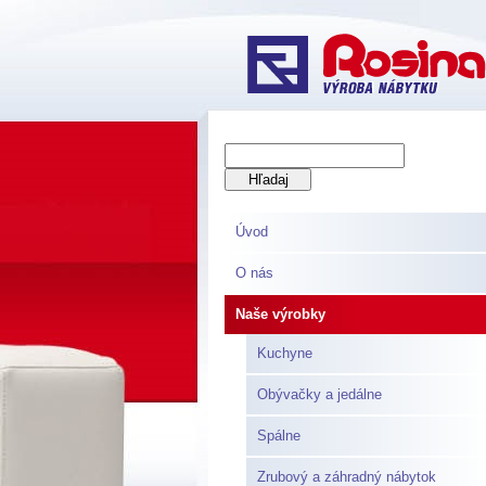
Úvod
O nás
Naše výrobky
Kuchyne
Obývačky a jedálne
Spálne
Zrubový a záhradný nábytok