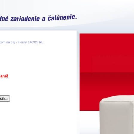
kom na čaj - čierny 14092TRE
ané!