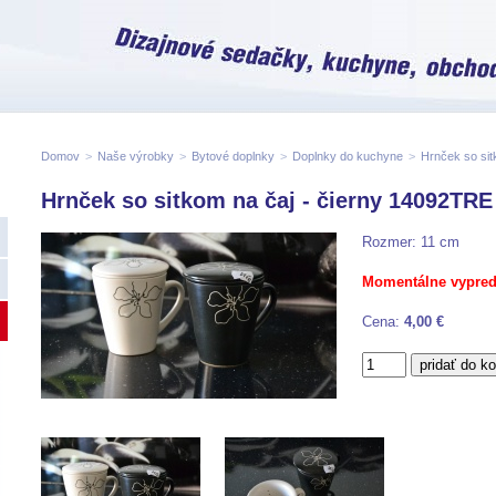
Domov
>
Naše výrobky
>
Bytové doplnky
>
Doplnky do kuchyne
>
Hrnček so sit
Hrnček so sitkom na čaj - čierny 14092TRE
Rozmer: 11 cm
Momentálne vypred
Cena:
4,00 €