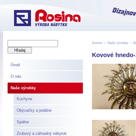
Domov
>
Naše výrobky
>
B
Kovové hnedo-z
Úvod
O nás
Naše výrobky
Kuchyne
Obývačky a jedálne
Spálne
Zrubový a záhradný nábytok