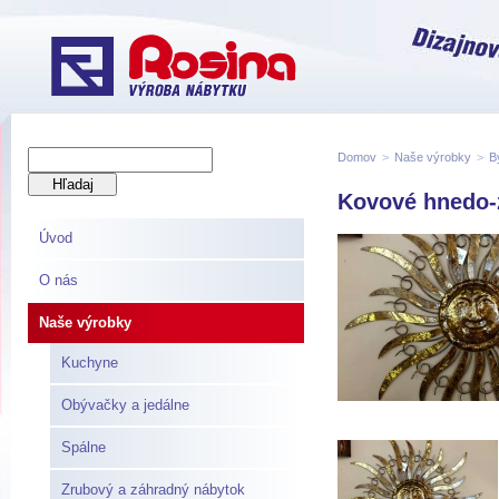
Domov
>
Naše výrobky
>
B
Kovové hnedo-z
Úvod
O nás
Naše výrobky
Kuchyne
Obývačky a jedálne
Spálne
Zrubový a záhradný nábytok