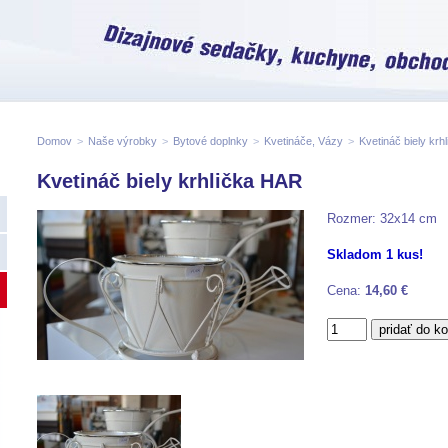
Domov
>
Naše výrobky
>
Bytové doplnky
>
Kvetináče, Vázy
>
Kvetináč biely kr
Kvetináč biely krhlička HAR
Rozmer: 32x14 cm
Skladom 1 kus!
Cena:
14,60 €