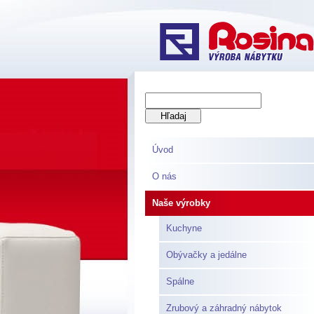
Úvod
O nás
Naše výrobky
Kuchyne
Obývačky a jedálne
Spálne
Zrubový a záhradný nábytok