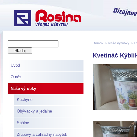
Domov
>
Naše výrobky
>
B
Kvetináč Kýbli
Úvod
O nás
Naše výrobky
Kuchyne
Obývačky a jedálne
Spálne
Zrubový a záhradný nábytok