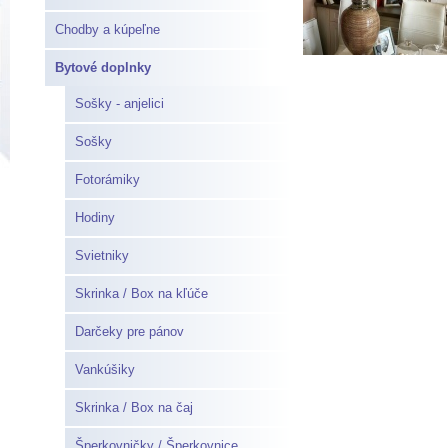
Chodby a kúpeľne
Bytové doplnky
Sošky - anjelici
Sošky
Fotorámiky
Hodiny
Svietniky
Skrinka / Box na kľúče
Darčeky pre pánov
Vankúšiky
Skrinka / Box na čaj
Šperkovničky / Šperkovnice