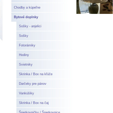
Chodby a kúpeľne
Bytové doplnky
Sošky - anjelici
Sošky
Fotorámiky
Hodiny
Svietniky
Skrinka / Box na kľúče
Darčeky pre pánov
Vankúšiky
Skrinka / Box na čaj
Šperkovničky / Šperkovnice