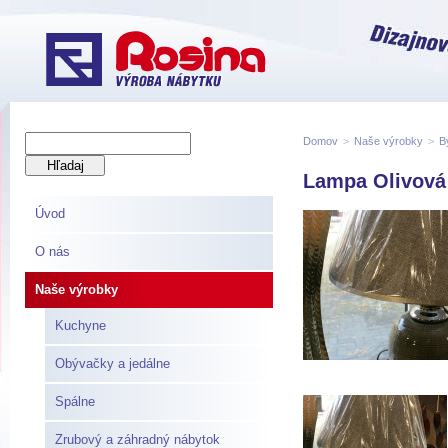
Domov
>
Naše výrobky
>
B
Lampa Olivová
Úvod
O nás
Naše výrobky
Kuchyne
Obývačky a jedálne
Spálne
Zrubový a záhradný nábytok