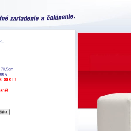
TRE
: 70,5cm
00 €
, 00 € !!!
ané!