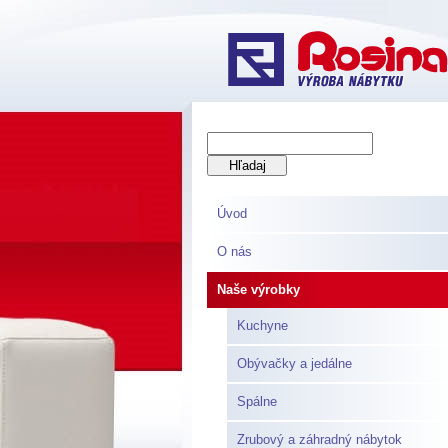
Úvod
O nás
Naše výrobky
Kuchyne
Obývačky a jedálne
Spálne
Zrubový a záhradný nábytok