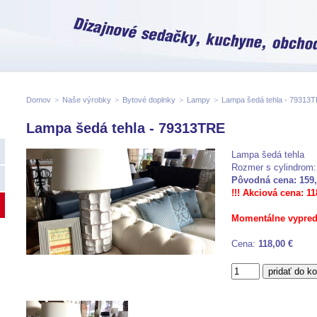
Domov
>
Naše výrobky
>
Bytové doplnky
>
Lampy
>
Lampa šedá tehla - 79313
Lampa šedá tehla - 79313TRE
Lampa šedá tehla
Rozmer s cylindrom
Pôvodná cena: 159,
!!! Akciová cena: 118
Momentálne vypred
Cena:
118,00 €