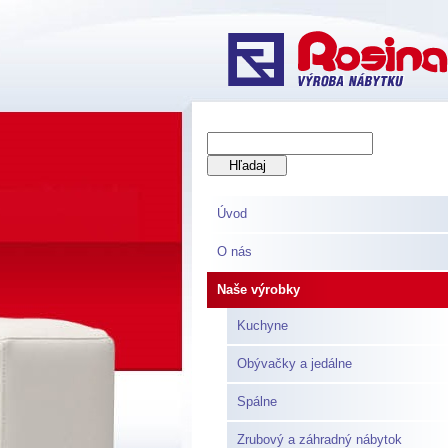
Úvod
O nás
Naše výrobky
Kuchyne
Obývačky a jedálne
Spálne
Zrubový a záhradný nábytok