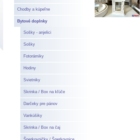
Chodby a kúpeľne
Bytové doplnky
Sošky - anjelici
Sošky
Fotorámiky
Hodiny
Svietniky
Skrinka / Box na kľúče
Darčeky pre pánov
Vankúšiky
Skrinka / Box na čaj
Šperkovničky / Šperkovnice