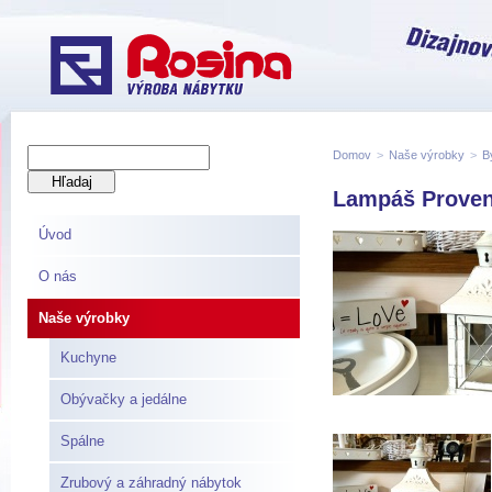
Domov
>
Naše výrobky
>
B
Lampáš Proven
Úvod
O nás
Naše výrobky
Kuchyne
Obývačky a jedálne
Spálne
Zrubový a záhradný nábytok