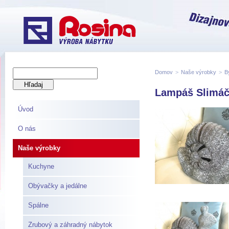
Domov
>
Naše výrobky
>
B
Lampáš Slimáč
Úvod
O nás
Naše výrobky
Kuchyne
Obývačky a jedálne
Spálne
Zrubový a záhradný nábytok