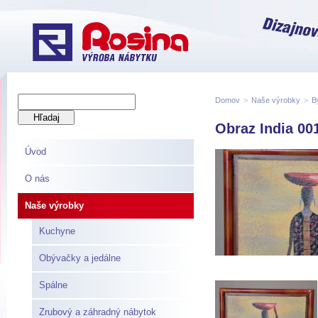
Domov
>
Naše výrobky
>
B
Obraz India 00
Úvod
O nás
Naše výrobky
Kuchyne
Obývačky a jedálne
Spálne
Zrubový a záhradný nábytok