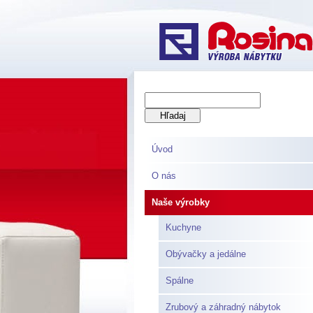
Úvod
O nás
Naše výrobky
Kuchyne
Obývačky a jedálne
Spálne
Zrubový a záhradný nábytok