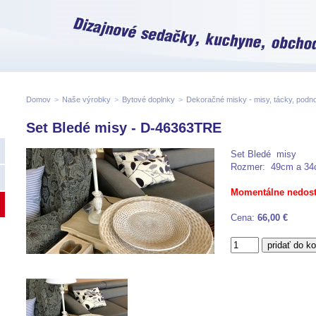
Domov
>
Naše výrobky
>
Bytové doplnky
>
Dekoračné misky - misy, tácky, podno
Set Bledé misy - D-46363TRE
Set Bledé misy
Rozmer: 49cm a 3
Momentálne nedos
Cena:
66,00 €