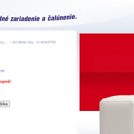
sy,...
>
Set Bledé misy - D-46363TRE
4cm
tupné!