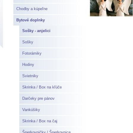
Chodby a kúpeľne
Bytové doplnky
Sošky - anjelici
Sošky
Fotorámiky
Hodiny
Svietniky
Skrinka / Box na kľúče
Darčeky pre pánov
Vankúšiky
Skrinka / Box na čaj
Šperkovničky / Šperkovnice