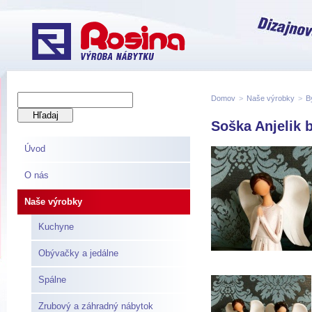
Domov
>
Naše výrobky
>
B
Soška Anjelik
Úvod
O nás
Naše výrobky
Kuchyne
Obývačky a jedálne
Spálne
Zrubový a záhradný nábytok