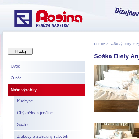
Domov
>
Naše výrobky
>
B
Soška Biely An
Úvod
O nás
Naše výrobky
Kuchyne
Obývačky a jedálne
Spálne
Zrubový a záhradný nábytok