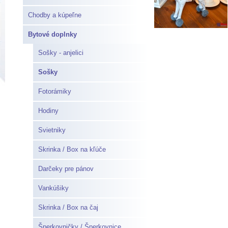
Chodby a kúpeľne
Bytové doplnky
Sošky - anjelici
Sošky
Fotorámiky
Hodiny
Svietniky
Skrinka / Box na kľúče
Darčeky pre pánov
Vankúšiky
Skrinka / Box na čaj
Šperkovničky / Šperkovnice