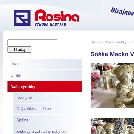
Domov
>
Naše výrobky
>
B
Soška Macko V
Úvod
O nás
Naše výrobky
Kuchyne
Obývačky a jedálne
Spálne
Zrubový a záhradný nábytok