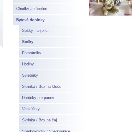
Chodby a kúpeľne
Bytové doplnky
Sošky - anjelici
Sošky
Fotorámiky
Hodiny
Svietniky
Skrinka / Box na kľúče
Darčeky pre pánov
Vankúšiky
Skrinka / Box na čaj
Šperkovničky / Šperkovnice