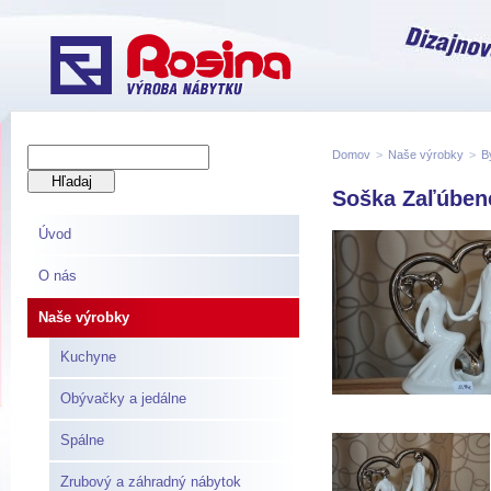
Domov
>
Naše výrobky
>
B
Soška Zaľúbenc
Úvod
O nás
Naše výrobky
Kuchyne
Obývačky a jedálne
Spálne
Zrubový a záhradný nábytok