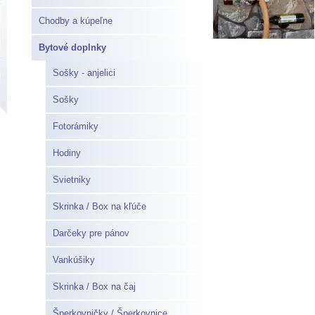
Chodby a kúpeľne
Bytové doplnky
Sošky - anjelici
Sošky
Fotorámiky
Hodiny
Svietniky
Skrinka / Box na kľúče
Darčeky pre pánov
Vankúšiky
Skrinka / Box na čaj
Šperkovničky / Šperkovnice