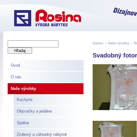
Domov
>
Naše výrobky
>
B
Svadobný fotor
Úvod
O nás
Naše výrobky
Kuchyne
Obývačky a jedálne
Spálne
Zrubový a záhradný nábytok