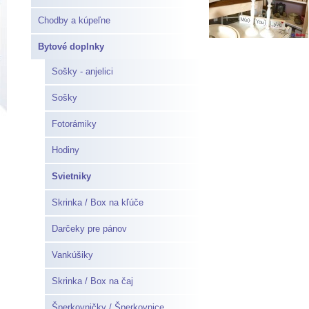
Chodby a kúpeľne
Bytové doplnky
Sošky - anjelici
Sošky
Fotorámiky
Hodiny
Svietniky
Skrinka / Box na kľúče
Darčeky pre pánov
Vankúšiky
Skrinka / Box na čaj
Šperkovničky / Šperkovnice