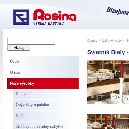
Domov
>
Naše výrobky
>
B
Svietnik Biely
Úvod
O nás
Naše výrobky
Kuchyne
Obývačky a jedálne
Spálne
Zrubový a záhradný nábytok