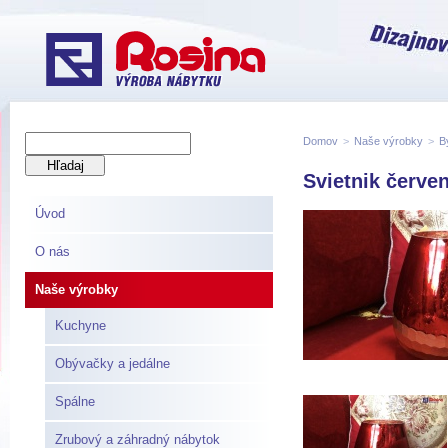
Domov
>
Naše výrobky
>
B
Svietnik červe
Úvod
O nás
Naše výrobky
Kuchyne
Obývačky a jedálne
Spálne
Zrubový a záhradný nábytok