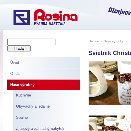
Domov
>
Naše výrobky
>
B
Svietnik Chris
Úvod
O nás
Naše výrobky
Kuchyne
Obývačky a jedálne
Spálne
Zrubový a záhradný nábytok