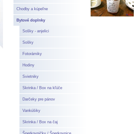
Chodby a kúpeľne
Bytové doplnky
Sošky - anjelici
Sošky
Fotorámiky
Hodiny
Svietniky
Skrinka / Box na kľúče
Darčeky pre pánov
Vankúšiky
Skrinka / Box na čaj
Šperkovničky / Šperkovnice