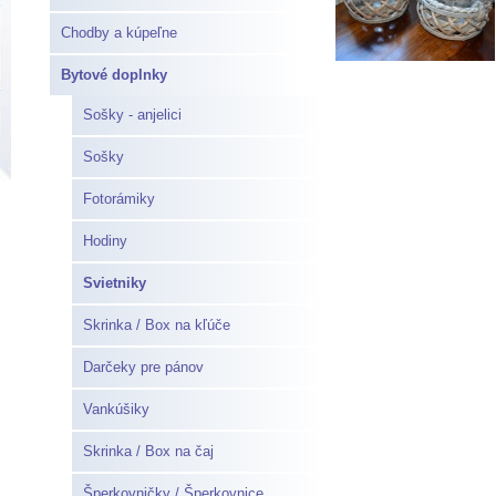
Chodby a kúpeľne
Bytové doplnky
Sošky - anjelici
Sošky
Fotorámiky
Hodiny
Svietniky
Skrinka / Box na kľúče
Darčeky pre pánov
Vankúšiky
Skrinka / Box na čaj
Šperkovničky / Šperkovnice